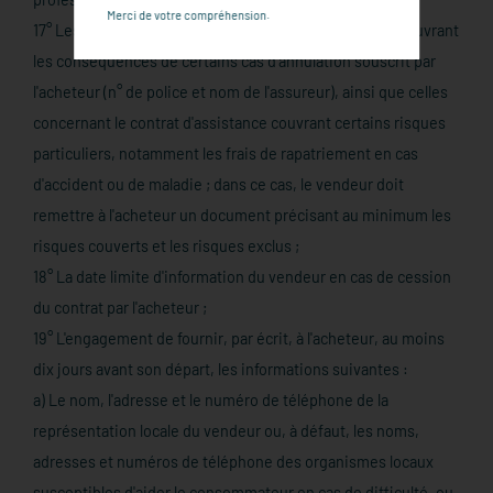
Merci de votre compréhension.
17° Les indications concernant le contrat d'assurance couvrant
les conséquences de certains cas d'annulation souscrit par
l'acheteur (n° de police et nom de l'assureur), ainsi que celles
concernant le contrat d'assistance couvrant certains risques
particuliers, notamment les frais de rapatriement en cas
d'accident ou de maladie ; dans ce cas, le vendeur doit
remettre à l'acheteur un document précisant au minimum les
risques couverts et les risques exclus ;
18° La date limite d'information du vendeur en cas de cession
du contrat par l'acheteur ;
19° L'engagement de fournir, par écrit, à l'acheteur, au moins
dix jours avant son départ, les informations suivantes :
a) Le nom, l'adresse et le numéro de téléphone de la
représentation locale du vendeur ou, à défaut, les noms,
adresses et numéros de téléphone des organismes locaux
susceptibles d'aider le consommateur en cas de difficulté, ou,