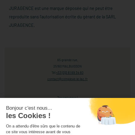
JURAGENCE est une marque déposée qui ne peut être
reproduite sans l’autorisation écrite du gérant de la SARL
JURAGENCE.
65 grande rue,
25160 MALBUISSON
Tél
+33 (0)3 81 69 34 80
contact@complexe-le-lac.fr
Trouvez-nous !
Bonjour c'est nous...
Ouvrir le plan
les Cookies !
On a attendu d'être sûrs que le contenu de
Suivez-nous !
ce site vous intéresse avant de vous