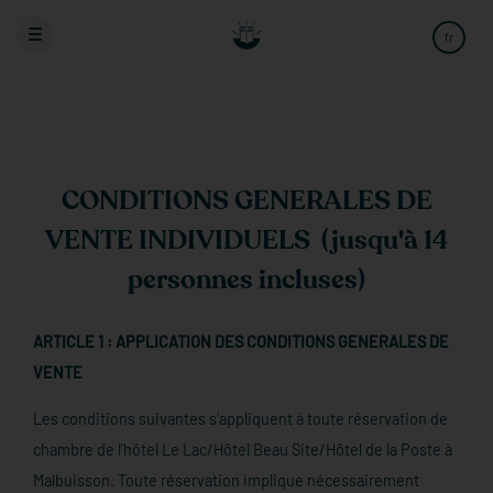
Réserver un séjour
Bon cadeau
fr
en
de
Hôtel(s)
CONDITIONS GENERALES DE
Adultes
Enfants
Bébés
VENTE INDIVIDUELS (jusqu'à 14
personnes incluses)
Date d'arrivée
Date de départ
ARTICLE 1 : APPLICATION DES CONDITIONS GENERALES DE
VENTE
Code promo
Les conditions suivantes s’appliquent à toute réservation de
chambre de l'hôtel Le Lac/Hôtel Beau Site/Hôtel de la Poste à
Annulation ou Modification
Malbuisson. Toute réservation implique nécessairement