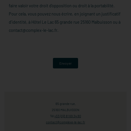
faire valoir votre droit d’opposition ou droit à la portabilité.
Pour cela, vous pouvez nous écrire, en joignant un justificatif
d’identité, à Hôtel Le Lac 65 grande rue 25160 Malbuisson ou à
contact@complex-le-lac.fr.
Envoyer
65 grande rue,
25160 MALBUISSON
Tél
+33 (0)3 81 69 34 80
contact@complexe-le-lac.fr