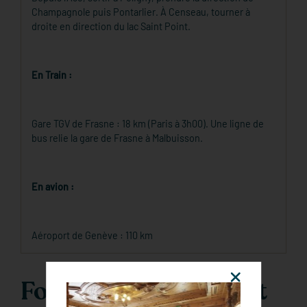
Champagnole puis Pontarlier. À Censeau, tourner à
droite en direction du lac Saint Point.
En Train :
Gare TGV de Frasne : 18 km (Paris à 3h00). Une ligne de
bus relie la gare de Frasne à Malbuisson.
En avion :
Aéroport de Genève : 110 km
Formulaire de contact