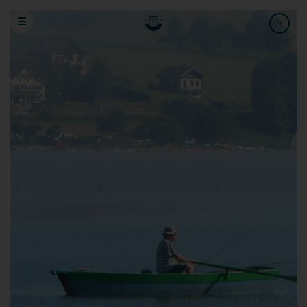
Réserver un séjour
Bon cadeau
fr
en
de
Hôtel(s)
Adultes
Enfants
Bébés
Date d'arrivée
Date de départ
Code promo
Annulation ou Modification