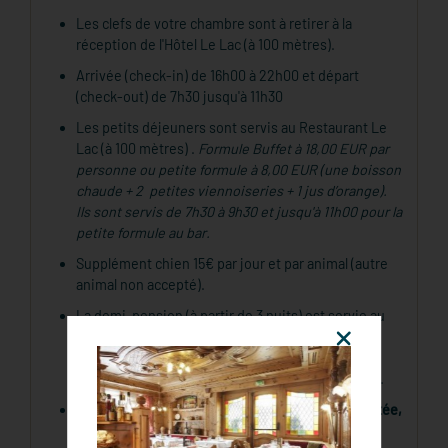
Les clefs de votre chambre sont à retirer à la
réception de l'Hôtel Le Lac (à 100 mètres).
Arrivée (check-in) de 16h00 à 22h00 et départ
(check-out) de 7h30 jusqu'à 11h30
Les petits déjeuners sont servis au Restaurant Le
Lac (à 100 mètres) .
Formule Buffet à 18,00 EUR par
personne ou petite formule à 8,00 EUR (une boisson
chaude + 2 petites viennoiseries + 1 jus d’orange).
Ils sont servis de 7h30 à 9h30 et jusqu'à 11h00 pour la
petite formule au bar.
Supplément chien 15€ par jour et par animal (autre
animal non accepté).
La demi-pension (à partir de 3 nuits) est servie au
Restaurant A La Ferme avec possibilité selon
disponibilité d’un dîner dans l’un de nos autres
restaurants durant le séjour (hors demi-pension).
La capacité d'accueil de nos restaurants est limitée,
nous vous conseillons d'anticiper la réservation