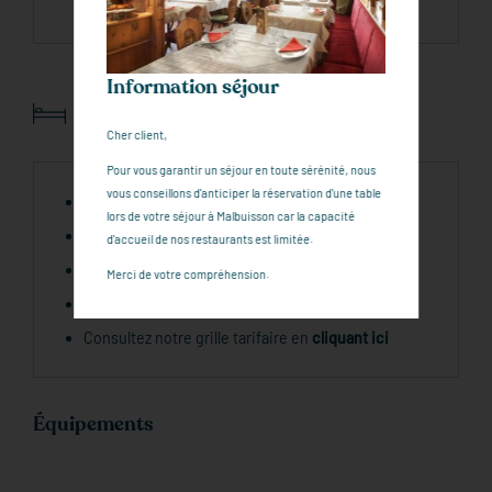
d'une table.
Information séjour
Types de chambre
Cher client,
Pour vous garantir un séjour en toute sérénité, nous
vous conseillons d'anticiper la réservation d'une table
Chambre Double - Standard
lors de votre séjour à Malbuisson car la capacité
Chambre Twin - Standard
d'accueil de nos restaurants est limitée.
Chambre Triple
Merci de votre compréhension.
Chambre Familiale Communicante
Consultez notre grille tarifaire en
cliquant ici
Équipements