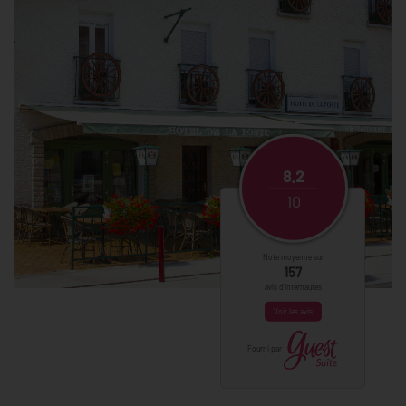
8.2
10
Note moyenne sur
157
avis d'internautes
Voir les avis
Fourni par