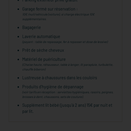
Garage fermé sur réservation :
10€ /nuit/véhicule (voiture), si charge électrique 10€
supplémentaires.
Bagagerie
Laverie automatique
(payant : table de repassage, fer à repasser et dose de lessive)
Prêt de sèche cheveux
Matériel de puériculture
(Chaise haute, réhausseur, table à langer, lit parapluie, turbulette,
chauffe biberon)
Lustreuse à chaussures dans les couloirs
Produits d'hygiène de dépannage
(voir tarifs en réception : serviettes hygiéniques, rasoirs, peignes,
brosses à dent, chaussons, sets de couture).
Supplément lit bébé (jusqu’à 2 ans) 15€ par nuit et
par lit.