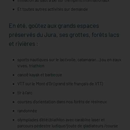
Initiation au saut à ski sur tremplins internationaux
Et toutes autres activités sur demande
En été, goûtez aux grands espaces
préservés du Jura, ses grottes, forêts lacs
et rivières :
sports nautiques sur le lac (voile, catamaran…) ou en eaux
vives, triathlon
canoë kayak et barbecue
VTT sur le Mont d’Or (grand site français de VTT)
tir à l’arc
courses d’orientation dans nos forêts de résineux
randonnée
olympiades d’été (biathlon avec carabine laser et
parcours pédestre ludique/joute de gladiateurs /course