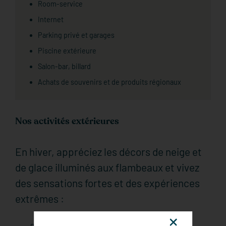
Room-service
Internet
Parking privé et garages
Piscine extérieure
Salon-bar, billard
Achats de souvenirs et de produits régionaux
Nos activités extérieures
En hiver, appréciez les décors de neige et
de glace illuminés aux flambeaux et vivez
des sensations fortes et des expériences
extrêmes :