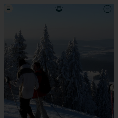
Réserver un séjour
Bon cadeau
fr
en
de
Hôtel(s)
Adultes
Enfants
Bébés
Date d'arrivée
Date de départ
Code promo
Annulation ou Modification