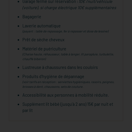
Garage fermé sur réservation :
10€ /nuit/véhicule
(voiture), si charge électrique 10€ supplémentaires
Bagagerie
Laverie automatique
(payant : table de repassage, fer à repasser et dose de lessive)
Prêt de sèche cheveux
Matériel de puériculture
(Chaise haute, réhausseur, table à langer, lit parapluie, turbulette,
chauffe biberon)
Lustreuse à chaussures dans les couloirs
Produits d'hygiène de dépannage
(voir tarifs en réception : serviettes hygiéniques, rasoirs, peignes,
brosses à dent, chaussons, sets de couture.
Accessibilité aux personnes à mobilité réduite.
Supplément lit bébé (jusqu’à 2 ans) 15€ par nuit et
par lit