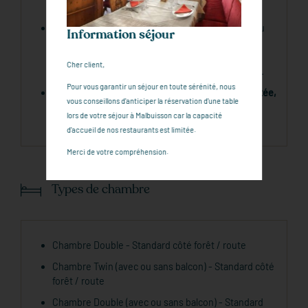
animal non accepté)
La demi-pension (à partir de 3 nuits) est servie au
Information séjour
Restaurant Le Lac avec possibilité selon
disponibilité d’un dîner dans l’un de nos autres
Cher client,
restaurants durant le séjour (hors demi-pension).
Pour vous garantir un séjour en toute sérénité, nous
La capacité d'accueil de nos restaurants est limitée,
vous conseillons d'anticiper la réservation d'une table
nous vous conseillons d'anticiper la réservation
lors de votre séjour à Malbuisson car la capacité
d'une table.
d'accueil de nos restaurants est limitée.
Merci de votre compréhension.
Types de chambre
Chambre Double - Standard côté forêt / route
Chambre Twin (avec ou sans balcon) - Standard côté
forêt / route
Chambre Double (avec ou sans balcon) - Standard