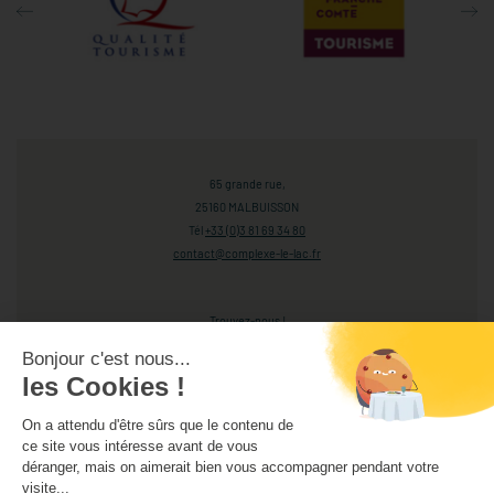
65 grande rue,
25160 MALBUISSON
Tél
+33 (0)3 81 69 34 80
contact@complexe-le-lac.fr
Trouvez-nous !
Bonjour c'est nous...
Ouvrir le plan
les Cookies !
On a attendu d'être sûrs que le contenu de
Suivez-nous !
ce site vous intéresse avant de vous
déranger, mais on aimerait bien vous accompagner pendant votre
visite...