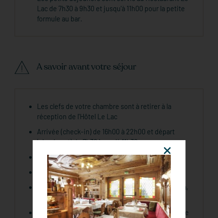
Lac de 7h30 à 9h30 et jusqu'à 11h00 pour la petite
formule au bar.
A savoir avant votre séjour
Les clefs de votre chambre sont à retirer à la
réception de l'Hôtel Le Lac
Arrivée (check-in) de 16h00 à 22h00 et départ
(check-out) de 7h30 jusqu'à 11h30
Ascenseur (jusqu’au 2 ème étage)
Accessibilité PMR
Moyens de paiement : Eurocard, Mastercard, Visa,
Espèces.
Supplément chien 15€ par jour et par animal (autre